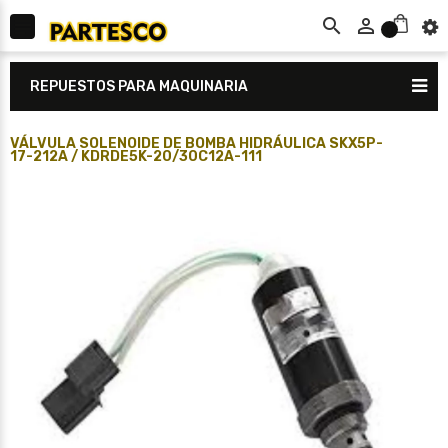



0
REPUESTOS PARA MAQUINARIA
VÁLVULA SOLENOIDE DE BOMBA HIDRÁULICA SKX5P-
17-212A / KDRDE5K-20/30C12A-111