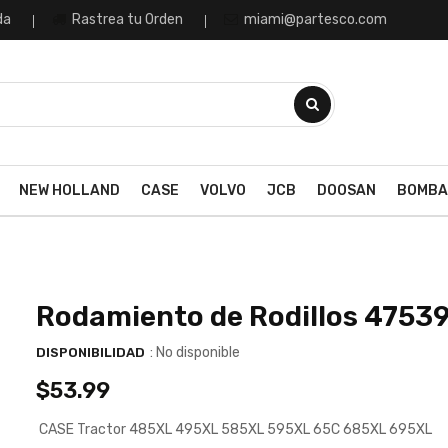
da
Rastrea tu Orden
miami@partesco.com
NEW HOLLAND
CASE
VOLVO
JCB
DOOSAN
BOMBA
Rodamiento de Rodillos 4753
: No disponible
DISPONIBILIDAD
$53.99
CASE Tractor 485XL 495XL 585XL 595XL 65C 685XL 695XL