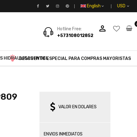
English
person_outline
Hotline Free:
+573108012852
S HIDRAULICAS HYBEL
DESCUENTO ESPECIAL PARA COMPRAS MAYORISTAS
9809
VALOR EN DOLARES
ENVIOS INMEDIATOS