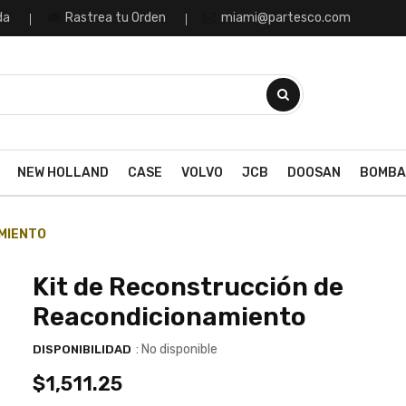
da
Rastrea tu Orden
miami@partesco.com
NEW HOLLAND
CASE
VOLVO
JCB
DOOSAN
BOMBA
MIENTO
Kit de Reconstrucción de
Reacondicionamiento
: No disponible
DISPONIBILIDAD
$1,511.25