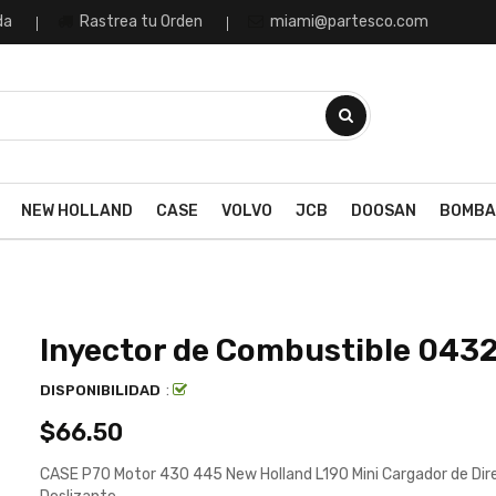
da
Rastrea tu Orden
miami@partesco.com
NEW HOLLAND
CASE
VOLVO
JCB
DOOSAN
BOMBA
Inyector de Combustible 043
:
DISPONIBILIDAD
$66.50
CASE P70 Motor 430 445 New Holland L190 Mini Cargador de Dir