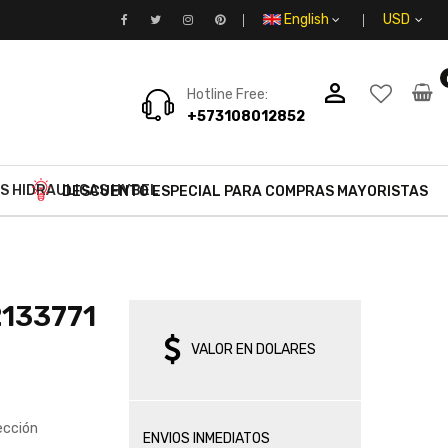
English
person_outline
Hotline Free:
+573108012852
S HIDRAULICAS HYBEL
DESCUENTO ESPECIAL PARA COMPRAS MAYORISTAS
2133771
VALOR EN DOLARES
ección
ENVIOS INMEDIATOS