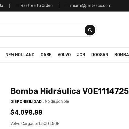
da
Rastrea tu Orden
miami@partesco.com
NEW HOLLAND
CASE
VOLVO
JCB
DOOSAN
BOMBA
Bomba Hidráulica VOE111472
: No disponible
DISPONIBILIDAD
$4,098.88
Volvo Cargador L50D L50E