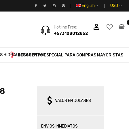
English
person_outline
Hotline Free:
+573108012852
S HIDRAULICAS HYBEL
DESCUENTO ESPECIAL PARA COMPRAS MAYORISTAS
58
VALOR EN DOLARES
ENVIOS INMEDIATOS