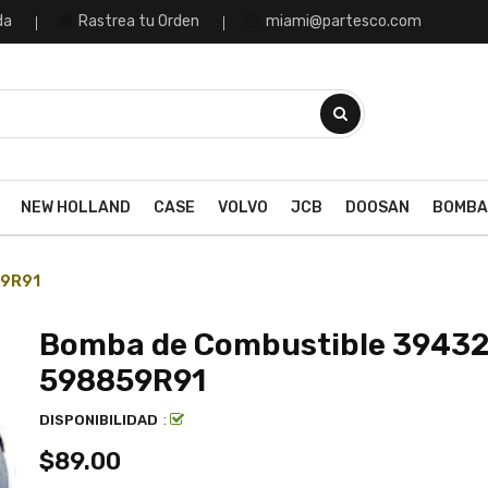
da
Rastrea tu Orden
miami@partesco.com
NEW HOLLAND
CASE
VOLVO
JCB
DOOSAN
BOMBA
59R91
Bomba de Combustible 39432
598859R91
:
DISPONIBILIDAD
$89.00