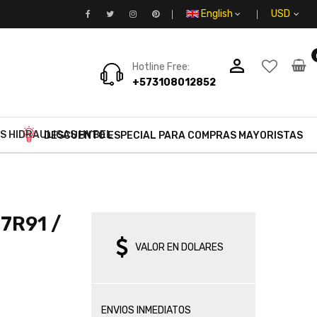
English
person_outline
Hotline Free:
+573108012852
S HIDRAULICAS HYBEL
DESCUENTO ESPECIAL PARA COMPRAS MAYORISTAS
7R91 /
VALOR EN DOLARES
ENVIOS INMEDIATOS