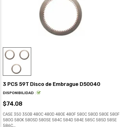
3 PCS 59T Disco de Embrague D50040
:
DISPONIBILIDAD
$74.08
CASE 350 350B 480C 480D 480E 480F 580C 580D 580E 580F
580G 580K 580SD 580SE 584C 584D 584E 585C 585D 585E
586C...