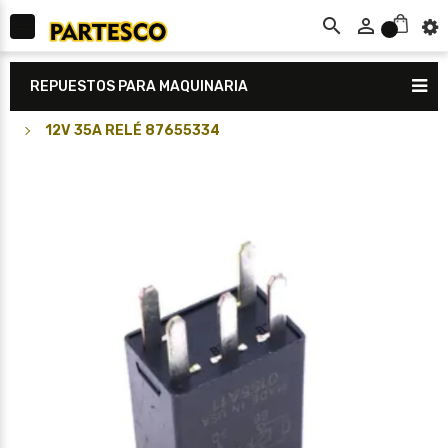



0
REPUESTOS PARA MAQUINARIA
12V 35A RELÉ 87655334