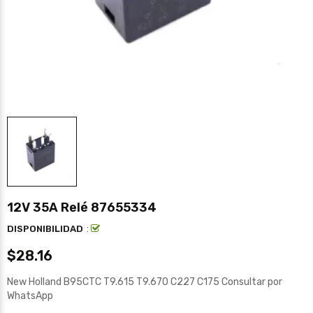
12V 35A Relé 87655334
:
DISPONIBILIDAD
$28.16
New Holland B95CTC T9.615 T9.670 C227 C175 Consultar por
WhatsApp